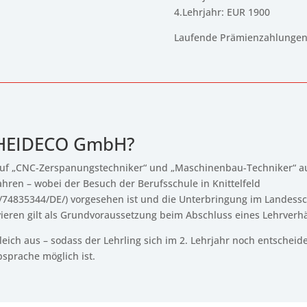
4.Lehrjahr: EUR 1900
Laufende Prämienzahlunge
 HEIDECO GmbH?
ruf „CNC-Zerspanungstechniker“ und „Maschinenbau-Techniker“ a
ahren – wobei der Besuch der Berufsschule in Knittelfeld
l/74835344/DE/) vorgesehen ist und die Unterbringung im Landessc
ieren gilt als Grundvoraussetzung beim Abschluss eines Lehrverhä
gleich aus – sodass der Lehrling sich im 2. Lehrjahr noch entsche
sprache möglich ist.