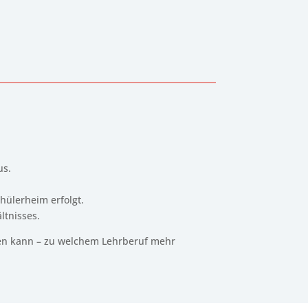
n
us.
hülerheim erfolgt.
ltnisses.
iden kann – zu welchem Lehrberuf mehr