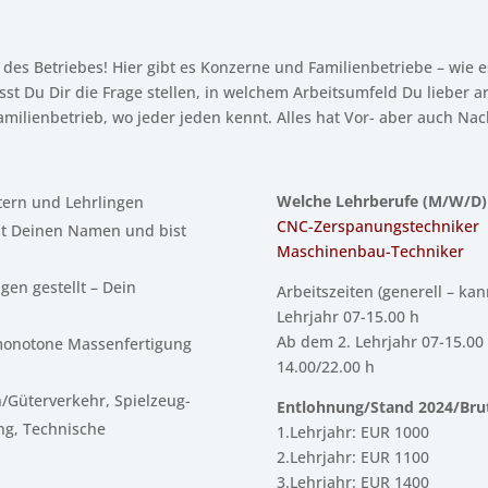
des Betriebes! Hier gibt es Konzerne und Familienbetriebe – wie es
usst Du Dir die Frage stellen, in welchem Arbeitsumfeld Du lieber a
ilienbetrieb, wo jeder jeden kennt. Alles hat Vor- aber auch Nach
Welche Lehrberufe (M/W/D) 
tern und Lehrlingen
CNC-Zerspanungstechniker
nt Deinen Namen und bist
Maschinenbau-Techniker
en gestellt – Dein
Arbeitszeiten (generell – k
Lehrjahr 07-15.00 h
Ab dem 2. Lehrjahr 07-15.00 
e monotone Massenfertigung
14.00/22.00 h
n/Güterverkehr, Spielzeug-
Entlohnung/Stand 2024/Bru
ng, Technische
1.Lehrjahr: EUR 1000
2.Lehrjahr: EUR 1100
3.Lehrjahr: EUR 1400