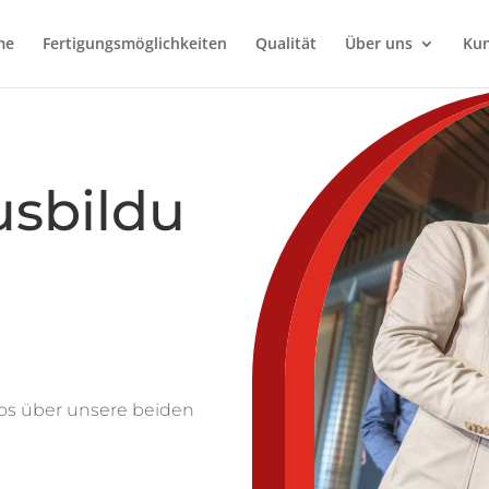
me
Fertigungsmöglichkeiten
Qualität
Über uns
Ku
usbildu
nfos über unsere beiden